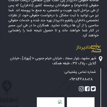
سامانه حقوقی دادپرداز پلی است میان متقاضی دریافت خدمات
حقوقی (دادخواه) و حقوقدانان برجسته کشور (دادفران) که پس
از طی مراحل تایید هویت و تخصص، به جمع ما پیوسته اند. شما
نیز می توانید با ثبت مشکل یا درخواست حقوقی خود، از نظرات
تخصصی دادفران پلتفرم دادپرداز بهره مند شده و خدمات حقوقی
مناسبی را از آن ها دریافت نمایید. همکاران ما در طی این مسیر
در کنار شما خواهند ماند و تا حصول نتیجه شما را راهنمایی
خواهند کرد.
دادپرداز
شهر مشهد، بلوار سجاد ، خیابان خیام جنوبی ۱۰ [بهزاد] ، خیابان
گلایل ، پلاک 37 ، طبقه همکف
شماره تماس پشتیبانی:
09384688028