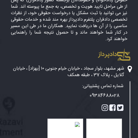
حقوقی (دادخواه) و حقوقدانان برجسته کشور (دادفران) که پس
از طی مراحل تایید هویت و تخصص، به جمع ما پیوسته اند. شما
نیز می توانید با ثبت مشکل یا درخواست حقوقی خود، از نظرات
تخصصی دادفران پلتفرم دادپرداز بهره مند شده و خدمات حقوقی
مناسبی را از آن ها دریافت نمایید. همکاران ما در طی این مسیر
در کنار شما خواهند ماند و تا حصول نتیجه شما را راهنمایی
خواهند کرد.
دادپرداز
شهر مشهد، بلوار سجاد ، خیابان خیام جنوبی ۱۰ [بهزاد] ، خیابان
گلایل ، پلاک 37 ، طبقه همکف
شماره تماس پشتیبانی:
09384688028