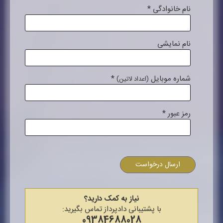
نام خانوادگی
*
نام نمایشی
شماره موبایل
*
(اعداد لاتین)
رمز عبور
*
ارسال درخواست
نیاز به کمک دارید؟
با پشتیبانی دادپرداز تماس بگیرید:
09384688028