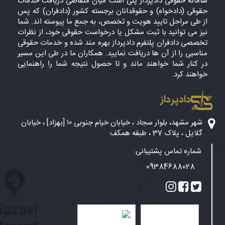
سامانه حقوقی دادپرداز پلی است میان متقاضی دریافت خدمات
حقوقی (دادخواه) و حقوقدانان برجسته کشور (دادفران) که پس
از طی مراحل تایید هویت و تخصص، به جمع ما پیوسته اند. شما
نیز می توانید با ثبت مشکل یا درخواست حقوقی خود، از نظرات
تخصصی دادفران پلتفرم دادپرداز بهره مند شده و خدمات حقوقی
مناسبی را از آن ها دریافت نمایید. همکاران ما در طی این مسیر
در کنار شما خواهند ماند و تا حصول نتیجه شما را راهنمایی
خواهند کرد.
دادپرداز
شهر مشهد، بلوار سجاد ، خیابان خیام جنوبی ۱۰ [بهزاد] ، خیابان
گلایل ، پلاک 37 ، طبقه همکف
شماره تماس پشتیبانی:
09384688028