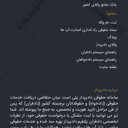
بانک جامع وکلای کشور
محتوا
ثبت نام وکلا
بسته حقوقی راه اندازی استارت آپ ها
وبلاگ
وکلای دادپرداز
راهنمای سیستم دادفران
راهنمای سیستم دادخواهان
نقشه سایت
درباره دادپرداز :
سامانه حقوقی دادپرداز پلی است میان متقاضی دریافت خدمات
حقوقی (دادخواه) و حقوقدانان برجسته کشور (دادفران) که پس
از طی مراحل تایید هویت و تخصص، به جمع ما پیوسته اند. شما
نیز می توانید با ثبت مشکل یا درخواست حقوقی خود، از نظرات
تخصصی دادفران پلتفرم دادپرداز بهره مند شده و خدمات حقوقی
مناسبی را از آن ها دریافت نمایید. همکاران ما در طی این مسیر