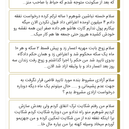
که بعد از سکونت متوجه شدم که حیاط با صاحب منز...
سلام خسته نباشین شوهرم ۱ ساله ترکم کرده درخواست نفقه
دادم ۴ میلیون اومده اعتراض داد قبول نکردن الان میگه
بیکارم پول ندارم کارت هاشو هم داده صفر این همه نقشه رو
خودش کشیده هرروز حتی جمعه ها هم کار میک...
سلام.زوج بابت مهریه اعسار زد و پیش قسط 2 سکه و هر 10
ماه یک سکه محکوم شد و اعتراض زد و همان حکم دادگاه
بدوی تایید شد من حکم را اجرا گذاشتم و زوج رفت زندان سه
روز بعد اعسار داد و با وثبقه ازاد شد الان...
سلام.آزادی مشروط بنده مورد تایید قاضی قرار نگرفت به
جهت عدم پشیمانی و ..... حال میتونم یک ماه دیگه دوباره
درخواست ازادی مشروط بدم ؟
سلام من رفتم شکایت ترک انفاق کردم ولی بعدش سازش
کردیم شوهرم منو راه ندادو من دوباره شکایت کردم شکایت
برا اینکه نفقه نده از من شکایت تمکین کرده و من جهزیمو
آوردم میخاد وسیله کهنه برا من بیاره مال خا...