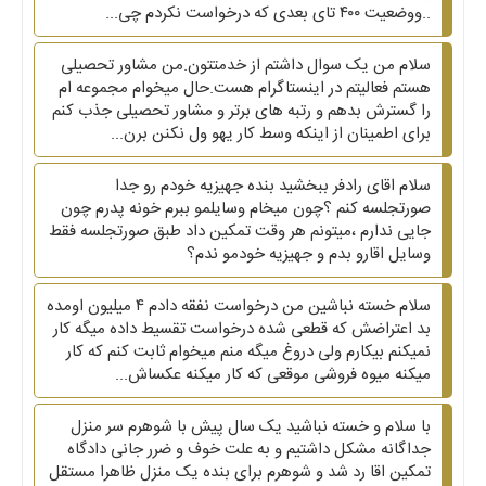
..ووضعیت ۴۰۰ تای بعدی که درخواست نکردم چی...
سلام من یک سوال داشتم از خدمتتون.من مشاور تحصیلی
هستم ‌فعالیتم در اینستاگرام هست.حال میخوام مجموعه ام
را گسترش بدهم و رتبه های برتر و مشاور تحصیلی جذب کنم
برای اطمینان از اینکه وسط کار یهو ول نکنن برن...
سلام اقای رادفر ببخشید بنده جهیزیه خودم رو جدا
صورتجلسه کنم ؟چون میخام وسایلمو ببرم خونه پدرم چون
جایی ندارم ،میتونم هر وقت تمکین داد طبق صورتجلسه فقط
وسایل اقارو بدم و جهیزیه خودمو ندم؟
سلام خسته نباشین من درخواست نفقه دادم ۴ میلیون اومده
بد اعتراضش که قطعی شده درخواست تقسیط داده میگه کار
نمیکنم بیکارم ولی دروغ میگه منم میخوام ثابت کنم که کار
میکنه میوه فروشی موقعی که کار میکنه عکساش...
با سلام و خسته نباشید یک سال پیش با شوهرم سر منزل
جداگانه مشکل داشتیم و به علت خوف و ضرر جانی دادگاه
تمکین اقا رد شد و شوهرم برای بنده یک منزل ظاهرا مستقل