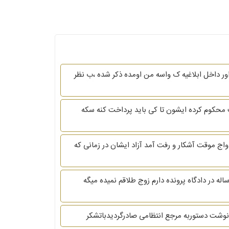
ور داخل ابلاغیه ک واسه من اومده ذکر شده ،ب نظر
یه اقدام کردم و دادگاه رای نهایی و قطعی و صادر کرده و آقارو به پرداخت مهریم که ۵ سکه هست محکوم کرده ایشون تا کی باید پرداخت کنه سکه
دواج موقت آشکار و رفت آمد آزاد ایشان در زمانی که
لام.زوجه هستم یک دختر 26ساله ناراحتی قلبی پیدا کردم هر بار دادخواست طلاقم رد میشه باید برم بیمارستان برای قلبم.حدودا 3ساله در دادگاه پرونده دارم زوج طلاقم نمیده میگه
وشت دستوربه مرجع انتظامی صادرگردیدباتشکر