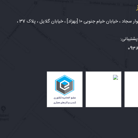
شهر مشهد، بلوار سجاد ، خیابان خیام جنوبی ۱۰ [بهزاد] ، خیابان گلایل ، پلاک 37 ،
شتیبانی:
093