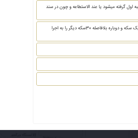
رد مهریه عندالمطالبه اول گرفته میشود یا عند الاستطاعه و چون در سند
سلام.سلام.جواب همه رو میدهید الا من.زوجه 10سکه را به اجرا گذاشت و بنده دادخواست اعسار داده ام و 3سکه پیش و هر 6ماه یک سکه و دوباره بلافاصله 30سکه دیگر را به اجرا