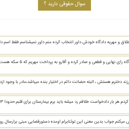
سوال حقوقی دارید ؟
لاق و مهریه دادگاه خودش داور انتخاب کرده منم داور نمیشناسم فقط اسم دا
با سلام دادگاه من برای گرفتن مهر
فرزند دخترم هستش ، البته حضانت دائم در اختیار بنده میباشد،مادر با وجود از
س
نم.جواب بدین معنی این توثنابرام اومده دستورقضایی مبنی برارسال رون