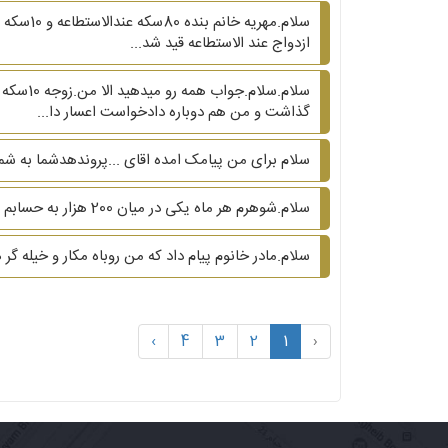
سلام.مه
ازدواج عند الاستطاعه قید شد...
گذاشت و من هم دوباره دادخواست اعسار دا...
سلام برای من پیامک امده اقای ...پروندهدشما به شماره.....به بایگانی ..
سلام.شوهرم هر ماه یکی در میان 200 هزار به حسابم واریز میکنه.میتونم ترک انفاق محکومش کنم؟
سلام.مادر خانوم پیام داد که من روباه مکار و خیله
›
4
3
2
1
‹