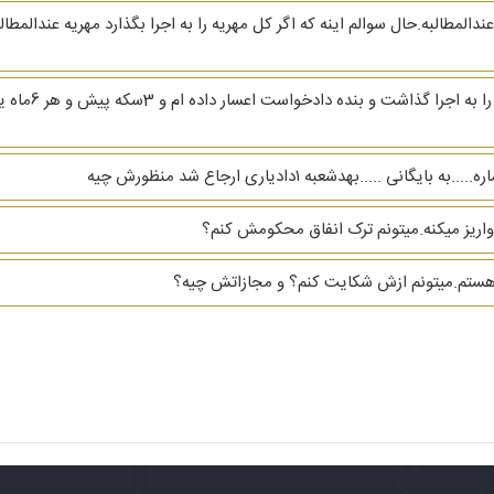
ریه خانم بنده 80سکه عندالاستطاعه و 10سکه عندالمطالبه.حال سوالم اینه که اگر کل مهریه را به اجرا بگذا
...بهدشعبه ۱دادیاری ارجاع شد منظورش چیه
 گر هستم.میتونم ازش شکایت کنم؟ و مجازاتش چیه؟