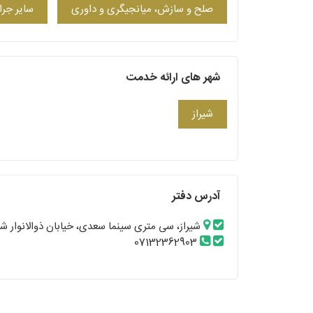
صلح و سازش، میانجیگری و داوری
سایر جرا
شهر های ارائه خدمت
شیراز
آدرس دفتر
شیراز، سی متری سینما سعدی، خیابان ذوالانوار شرقی، سا
07132362903