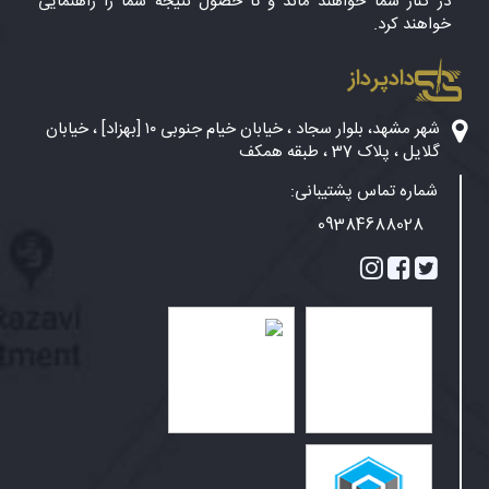
در کنار شما خواهند ماند و تا حصول نتیجه شما را راهنمایی
خواهند کرد.
دادپرداز
شهر مشهد، بلوار سجاد ، خیابان خیام جنوبی ۱۰ [بهزاد] ، خیابان
گلایل ، پلاک 37 ، طبقه همکف
شماره تماس پشتیبانی:
09384688028