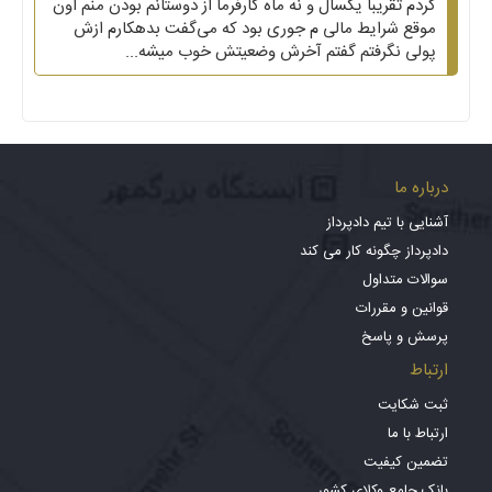
کردم تقریبا یکسال و نه ماه کارفرما از دوستانم بودن منم اون
موقع شرایط مالی م جوری بود که می‌گفت بدهکارم ازش
پولی نگرفتم گفتم آخرش وضعیتش خوب میشه...
درباره ما
آشنایی با تیم دادپرداز
دادپرداز چگونه کار می کند
سوالات متداول
قوانین و مقررات
پرسش و پاسخ
ارتباط
ثبت شکایت
ارتباط با ما
تضمین کیفیت
بانک جامع وکلای کشور