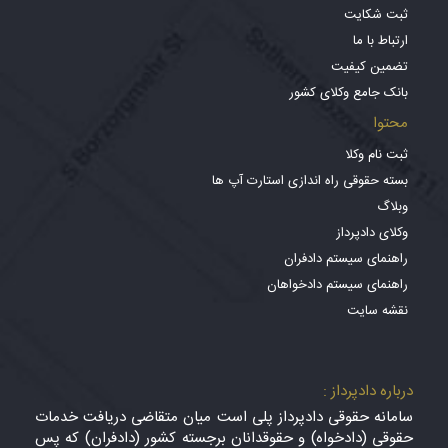
ثبت شکایت
ارتباط با ما
تضمین کیفیت
بانک جامع وکلای کشور
محتوا
ثبت نام وکلا
بسته حقوقی راه اندازی استارت آپ ها
وبلاگ
وکلای دادپرداز
راهنمای سیستم دادفران
راهنمای سیستم دادخواهان
نقشه سایت
درباره دادپرداز :
سامانه حقوقی دادپرداز پلی است میان متقاضی دریافت خدمات
حقوقی (دادخواه) و حقوقدانان برجسته کشور (دادفران) که پس