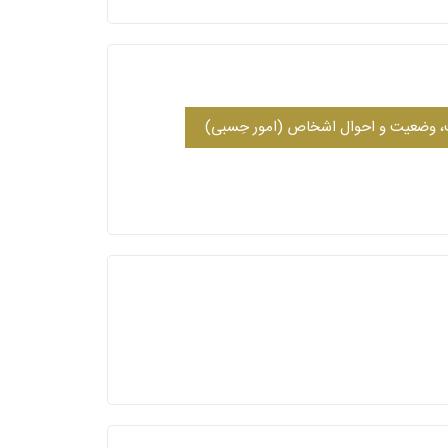
 وضعیت و احوال اشخاص (امور حِسبی)