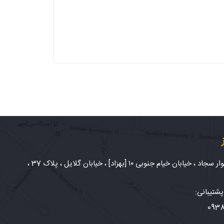
شهر مشهد، بلوار سجاد ، خیابان خیام جنوبی ۱۰ [بهزاد] ، خیابان گلایل ، پلاک 37 ،
شتیبانی:
093