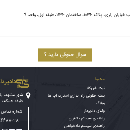
 ساختمان 1134، طبقه اول، واحد 9
سوال حقوقی دارید ؟
محتوا
دادپرداز
ثبت نام وکلا
بسته حقوقی راه اندازی استارت آپ ها
طبقه همکف
وبلاگ
وکلای دادپرداز
شماره تماس پ
راهنمای سیستم دادفران
84688028
راهنمای سیستم دادخواهان