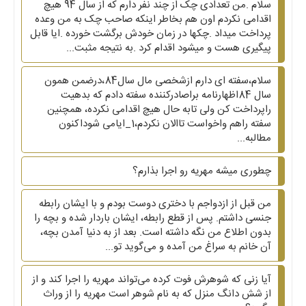
سلام .من تعدادی چک از چند نفر دارم که از سال 94 هیچ
اقدامی نکردم اون هم بخاطر اینکه صاحب چک به من وعده
پرداخت میداد .چکها در زمان خودش برگشت خورده .ایا قابل
پیگیری هست و میشود اقدام کرد .به نتیجه مثبت...
سلام،سفته ای دارم ازشخصی مال سال84،درضمن همون
سال 84اظهارنامه براصادرکننده سفته دادم که بدهیت
راپرداخت کن ولی تابه حال هیچ اقدامی نکرده، همچنین
سفته راهم واخواست تاالان نکردم،1_ایامی شوداکنون
مطالبه...
چطوری میشه مهریه رو اجرا بذارم؟
من قبل از ازدواجم با دختری دوست بودم و با ایشان رابطه
جنسی داشتم. پس از قطع رابطه، ایشان باردار شده و بچه را
بدون اطلاع من نگه داشته است. بعد از به دنیا آمدن بچه،
آن خانم به سراغ من آمده و می‌گوید تو...
آیا زنی که شوهرش فوت کرده می‌تواند مهریه را اجرا کند و از
از شش دانگ منزل که به نام شوهر است مهریه را از وراث