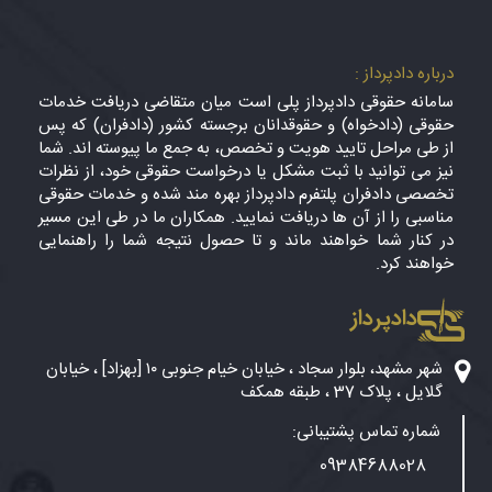
درباره دادپرداز :
سامانه حقوقی دادپرداز پلی است میان متقاضی دریافت خدمات
حقوقی (دادخواه) و حقوقدانان برجسته کشور (دادفران) که پس
از طی مراحل تایید هویت و تخصص، به جمع ما پیوسته اند. شما
نیز می توانید با ثبت مشکل یا درخواست حقوقی خود، از نظرات
تخصصی دادفران پلتفرم دادپرداز بهره مند شده و خدمات حقوقی
مناسبی را از آن ها دریافت نمایید. همکاران ما در طی این مسیر
در کنار شما خواهند ماند و تا حصول نتیجه شما را راهنمایی
خواهند کرد.
دادپرداز
شهر مشهد، بلوار سجاد ، خیابان خیام جنوبی ۱۰ [بهزاد] ، خیابان
گلایل ، پلاک 37 ، طبقه همکف
شماره تماس پشتیبانی:
09384688028