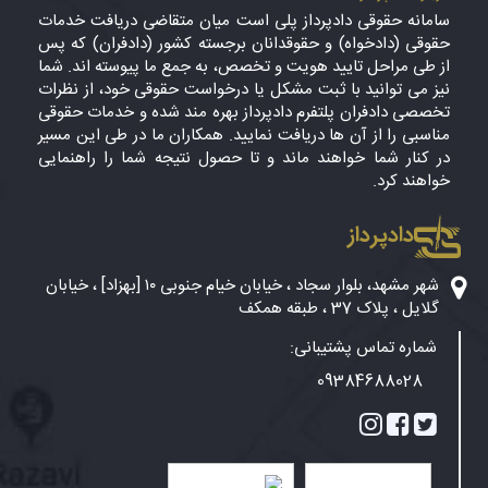
سامانه حقوقی دادپرداز پلی است میان متقاضی دریافت خدمات
حقوقی (دادخواه) و حقوقدانان برجسته کشور (دادفران) که پس
از طی مراحل تایید هویت و تخصص، به جمع ما پیوسته اند. شما
نیز می توانید با ثبت مشکل یا درخواست حقوقی خود، از نظرات
تخصصی دادفران پلتفرم دادپرداز بهره مند شده و خدمات حقوقی
مناسبی را از آن ها دریافت نمایید. همکاران ما در طی این مسیر
در کنار شما خواهند ماند و تا حصول نتیجه شما را راهنمایی
خواهند کرد.
دادپرداز
شهر مشهد، بلوار سجاد ، خیابان خیام جنوبی ۱۰ [بهزاد] ، خیابان
گلایل ، پلاک 37 ، طبقه همکف
شماره تماس پشتیبانی:
09384688028