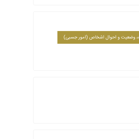
 وضعیت و احوال اشخاص (امور حِسبی)