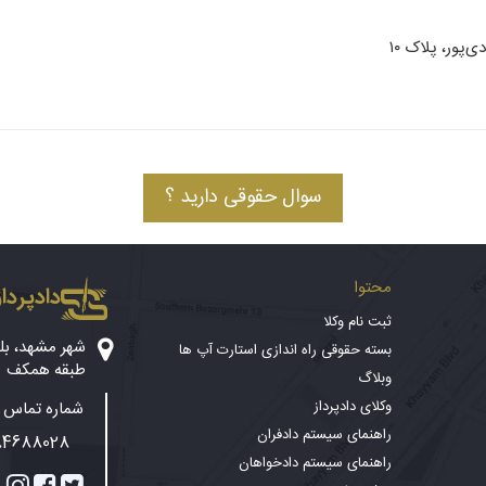
پور، پلاک ۱۰
سوال حقوقی دارید ؟
محتوا
دادپرداز
ثبت نام وکلا
بسته حقوقی راه اندازی استارت آپ ها
طبقه همکف
وبلاگ
وکلای دادپرداز
شماره تماس پ
راهنمای سیستم دادفران
84688028
راهنمای سیستم دادخواهان