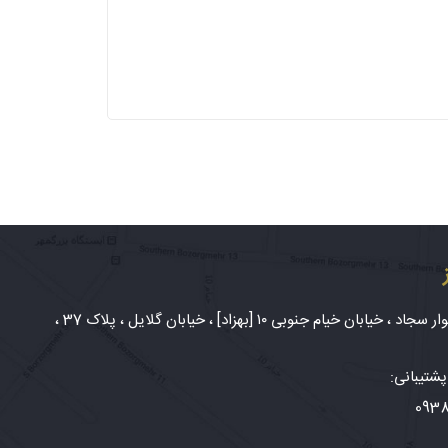
شهر مشهد، بلوار سجاد ، خیابان خیام جنوبی ۱۰ [بهزاد] ، خیابان گلایل ، پلاک 37 ،
شتیبانی:
093