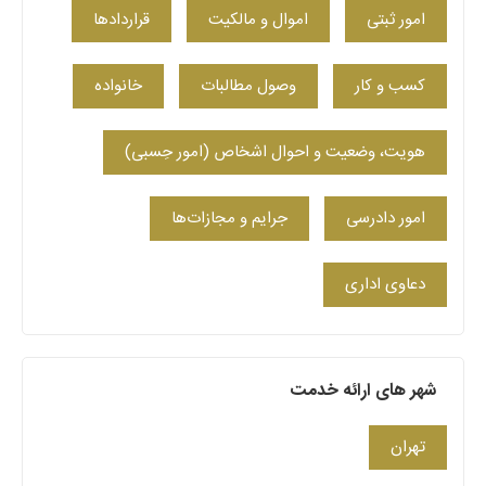
امور ثبتی
اموال و مالکیت
قراردادها
کسب‌ و کار
وصول مطالبات
خانواده
هویت، وضعیت و احوال اشخاص (امور حِسبی)
امور دادرسی
جرایم و مجازات‌ها
دعاوی اداری
شهر های ارائه خدمت
تهران