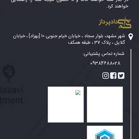
خواهند کرد.
دادپرداز
شهر مشهد، بلوار سجاد ، خیابان خیام جنوبی ۱۰ [بهزاد] ، خیابان
گلایل ، پلاک 37 ، طبقه همکف
شماره تماس پشتیبانی:
09384688028