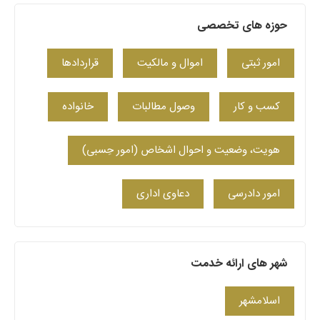
حوزه های تخصصی
امور ثبتی
اموال و مالکیت
قراردادها
کسب‌ و کار
وصول مطالبات
خانواده
هویت، وضعیت و احوال اشخاص (امور حِسبی)
امور دادرسی
دعاوی اداری
شهر های ارائه خدمت
اسلامشهر