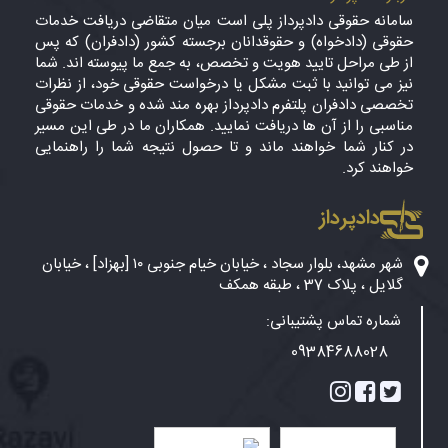
سامانه حقوقی دادپرداز پلی است میان متقاضی دریافت خدمات
حقوقی (دادخواه) و حقوقدانان برجسته کشور (دادفران) که پس
از طی مراحل تایید هویت و تخصص، به جمع ما پیوسته اند. شما
نیز می توانید با ثبت مشکل یا درخواست حقوقی خود، از نظرات
تخصصی دادفران پلتفرم دادپرداز بهره مند شده و خدمات حقوقی
مناسبی را از آن ها دریافت نمایید. همکاران ما در طی این مسیر
در کنار شما خواهند ماند و تا حصول نتیجه شما را راهنمایی
خواهند کرد.
دادپرداز
شهر مشهد، بلوار سجاد ، خیابان خیام جنوبی ۱۰ [بهزاد] ، خیابان
گلایل ، پلاک 37 ، طبقه همکف
شماره تماس پشتیبانی:
09384688028