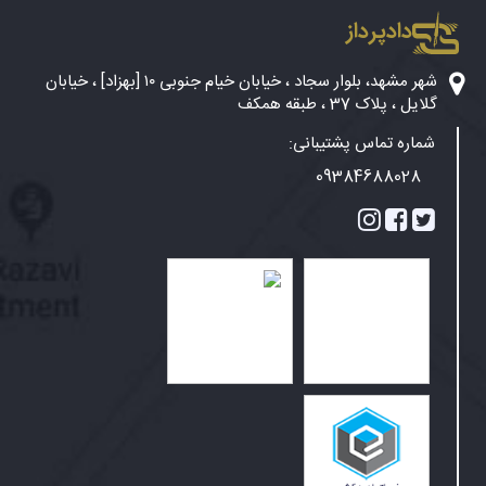
دادپرداز
شهر مشهد، بلوار سجاد ، خیابان خیام جنوبی ۱۰ [بهزاد] ، خیابان
گلایل ، پلاک 37 ، طبقه همکف
شماره تماس پشتیبانی:
09384688028