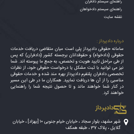
راهنمای سیستم دادفران
راهنمای سیستم دادخواهان
نقشه سایت
درباره دادپرداز :
سامانه حقوقی دادپرداز پلی است میان متقاضی دریافت خدمات
حقوقی (دادخواه) و حقوقدانان برجسته کشور (دادفران) که پس
از طی مراحل تایید هویت و تخصص، به جمع ما پیوسته اند. شما
نیز می توانید با ثبت مشکل یا درخواست حقوقی خود، از نظرات
تخصصی دادفران پلتفرم دادپرداز بهره مند شده و خدمات حقوقی
مناسبی را از آن ها دریافت نمایید. همکاران ما در طی این مسیر
در کنار شما خواهند ماند و تا حصول نتیجه شما را راهنمایی
خواهند کرد.
دادپرداز
شهر مشهد، بلوار سجاد ، خیابان خیام جنوبی ۱۰ [بهزاد] ، خیابان
گلایل ، پلاک 37 ، طبقه همکف