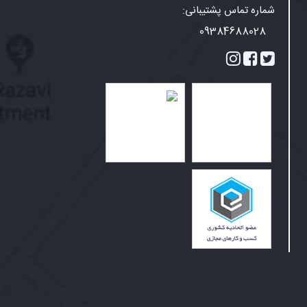
شماره تماس پشتیبانی:
09384688028