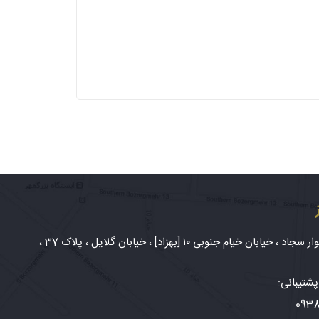
شهر مشهد، بلوار سجاد ، خیابان خیام جنوبی ۱۰ [بهزاد] ، خیابان گلایل ، پلاک 37 ،
شتیبانی:
093