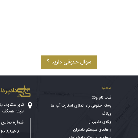
سوال حقوقی دارید ؟
محتوا
دادپرداز
ثبت نام وکلا
بسته حقوقی راه اندازی استارت آپ ها
طبقه همکف
وبلاگ
وکلای دادپرداز
شماره تماس پ
راهنمای سیستم دادفران
84688028
راهنمای سیستم دادخواهان