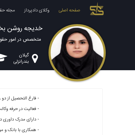
صفحه اصلی
وکلای دادپرداز
مجله حق
خدیجه روشن بخ
متخصص در امور حقوق
گیلان
بندرانزلی
- فارغ التحصیل از دو
- فعالیت در حرفه وکالت
- دارای مدرک داوری د
- همکاری با بانک و م