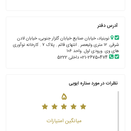
آدرس دفتر
نوبنیاد، خیابان صنایع خیابان گلزار جنوبی، خیابان لادن
شرقی. ۱۲ متری ولیعصر . انتهای قائم . پلاک ۷ . کارخانه نوآوری
های وی .ورودی اول. واحد ۱۰۶
021-26750474 داخلی 5222
نظرات در مورد ستاره ایوبی
5
میانگین امتیازات