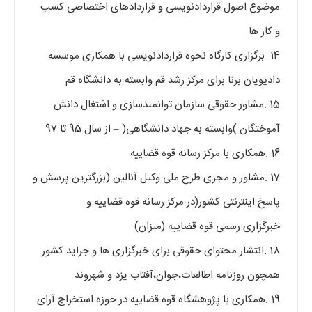
موضوع اصول قراردادنویسی و قراردادهای اختصاصی کسب
و کار ها
14 .برگزاری کارگاه نحوه قراردادنویسی با همکاری موسسه
دادپویان برنا برای مرکز رشد قم وابسته به دانشگاه قم
15 .مشاور حقوقی سازمان توانمندسازی و اشتغال دانش
آموختگان )وابسته به جهاد دانشگاهی( – از سال 95 تا 97
16 .همکاری با مرکز رسانه قوه قضاییه
17 .مشاور و مجری طرح ملی وکیل آنالین (بزرگترین پرسش و
پاسخ اینترنتی کشور(در مرکز رسانه قوه قضاییه و
خبرگزاری رسمی قوه قضاییه (میزان)
18 .انتشار محتوای حقوقی برای خبرگزاری ها و جراید کشور
همچون روزنامه اطالعات،جوان،آفتاب یزد و شهروند
19 .همکاری با پژوهشگاه قوه قضاییه در حوزه استخراج آرای