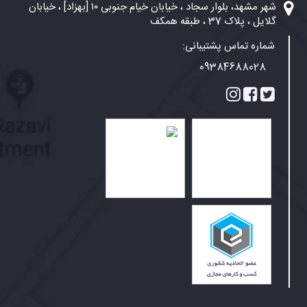
شهر مشهد، بلوار سجاد ، خیابان خیام جنوبی ۱۰ [بهزاد] ، خیابان
گلایل ، پلاک 37 ، طبقه همکف
شماره تماس پشتیبانی:
09384688028