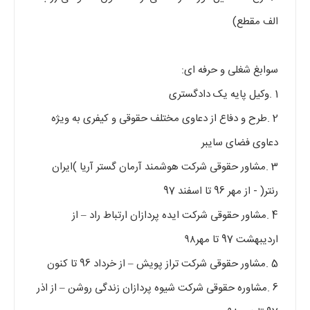
الف مقطع)
سوابغ شغلی و حرفه ای:
1 .وکیل پایه یک دادگستری
2 .طرح و دفاع از دعاوی مختلف حقوقی و کیفری به ویژه
دعاوی فضای سایبر
3 .مشاور حقوقی شرکت هوشمند آرمان گستر آریا )ایران
رنتر( - از مهر 96 تا اسفند 97
4 .مشاور حقوقی شرکت ایده پردازان ارتباط راد – از
اردیبهشت 97 تا مهر۹۸
5 .مشاور حقوقی شرکت تراز پویش – از خرداد 96 تا کنون
6 .مشاوره حقوقی شرکت شیوه پردازان زندگی روشن – از اذر