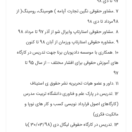
97 تا دی ۹۸
7 .مشاور حقوقی نگین تجارت آپامه ) هومینگ، رومینگ( از
98مرداد تا دی ۹۸
8 .مشاور حقوقی استارتاپ وایرال شو از آذر 97 تا مرداد 98
9 .مشاوره حقوقی استارتاپ ورزمان از آبان 98 تا کنون
10 .همکاری با موسسه دادپویان برنا جهت تدریس در کارگاه
های آموزش حقوقی برای اقشار مختلف – از سال 95 تا
97
11 .داور و عضو هیات تحریریه نشر حقوق ی استیناف
12 .تدریس در پارک علم و فناوری دانشگاه تربیت مدرس
(کارگاهای اصول قرارداد نویسی کسب و کار های نوپا و
مالکیت فکری)
13 .تدریس در کارگاه حقوقی لیگال دی (30/03/98 )با