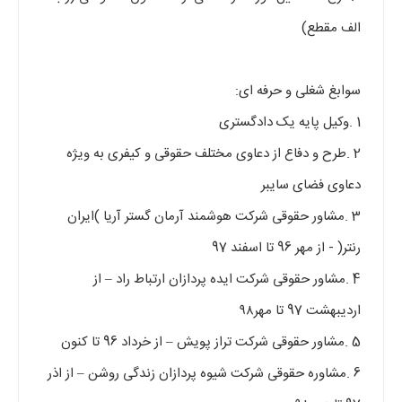
الف مقطع)
سوابغ شغلی و حرفه ای:
1 .وکیل پایه یک دادگستری
2 .طرح و دفاع از دعاوی مختلف حقوقی و کیفری به ویژه
دعاوی فضای سایبر
3 .مشاور حقوقی شرکت هوشمند آرمان گستر آریا )ایران
رنتر( - از مهر 96 تا اسفند 97
4 .مشاور حقوقی شرکت ایده پردازان ارتباط راد – از
اردیبهشت 97 تا مهر۹۸
5 .مشاور حقوقی شرکت تراز پویش – از خرداد 96 تا کنون
6 .مشاوره حقوقی شرکت شیوه پردازان زندگی روشن – از اذر