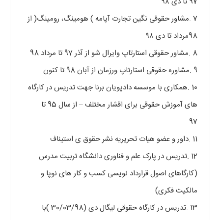
97 تا دی ۹۸
7 .مشاور حقوقی نگین تجارت آپامه ) هومینگ، رومینگ( از
98مرداد تا دی ۹۸
8 .مشاور حقوقی استارتاپ وایرال شو از آذر 97 تا مرداد 98
9 .مشاوره حقوقی استارتاپ ورزمان از آبان 98 تا کنون
10 .همکاری با موسسه دادپویان برنا جهت تدریس در کارگاه
های آموزش حقوقی برای اقشار مختلف – از سال 95 تا
97
11 .داور و عضو هیات تحریریه نشر حقوق ی استیناف
12 .تدریس در پارک علم و فناوری دانشگاه تربیت مدرس
(کارگاهای اصول قرارداد نویسی کسب و کار های نوپا و
مالکیت فکری)
13 .تدریس در کارگاه حقوقی لیگال دی (30/03/98 )با