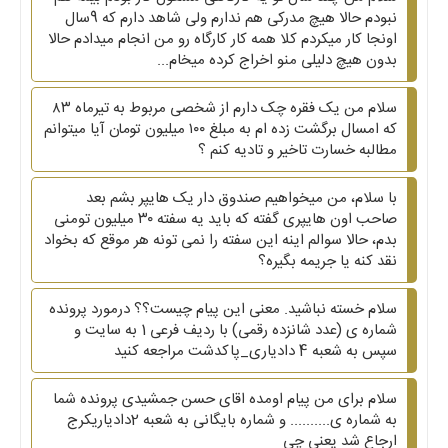
نبودم حالا هیچ مدرکی هم ندارم ولی شاهد دارم که 9سال
اونجا کار میکردم کلا همه کار کارگاه رو من انجام میدادم حالا
بدون هیچ دلیلی منو اخراج کرده میخام...
سلام من یک فقره چک دارم از شخصی مربوط به تیرماه ۸۳
که امسال برگشت زده ام به مبلغ ۱۰۰ میلیون تومان آیا میتوانم
مطالبه خسارت تاخیر و تادیه کنم ؟
با سلام، من میخواهیم صندوق دار یک هایپر بشم بعد
صاحب اون هایپری گفته که باید یه سفته ۳۰ میلیون تومنی
بدم، حالا سوالم اینه این سفته را نمی تونه هر موقع که بخواد
نقد کنه یا جریمه بگیره؟
سلام خسته نباشید. معنی این پیام چیست؟؟ درمورد پرونده
شماره ی (عدد شانزده رقمی) با ردیف فرعی 1 به سایت و
سپس به شعبه 4 دادیاری_پاکدشت مراجعه کنید
سلام برای من پیام اومده اقای حسن جمشیدی پرونده شما
به شماره ی.......... و شماره بایگانی به شعبه 2دادیاریکرج
ارجاع شد یعنی چی