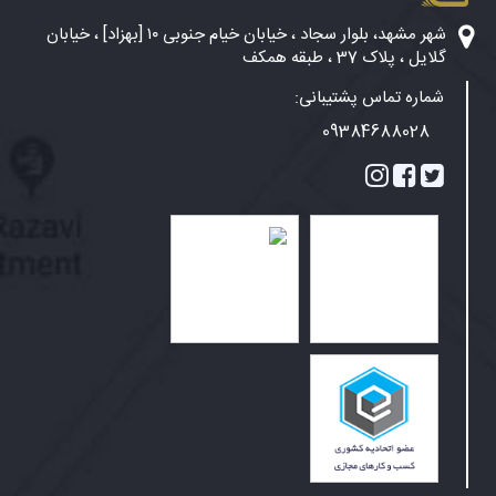
شهر مشهد، بلوار سجاد ، خیابان خیام جنوبی ۱۰ [بهزاد] ، خیابان
گلایل ، پلاک 37 ، طبقه همکف
شماره تماس پشتیبانی:
09384688028