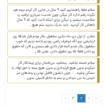
سلام لطفا راهنماییم کنید 9 سال در جایی کار کردم بیمه هم
نکرده رفتم اداره کار میگن چون خدمت سربازی نرفتید رد
صلاحیت میشید و میگن برای اینکه ثابت کنید که 9 سال
باهاش کار کردیید. باید مدرک بدیید منم هیچ...
سلان .از اول دی ماه جایی مشغول بکار بودم قرار شد15 روز
ازمایشی برم اگه دوطرف راضی بودیم ادامه بدیم.که خوب
مشغول بکار شدم.البته قرار دادی هم نبستن.و الان که حقوق
رو دادن فقط 15 روز حقوق دادن .یعنی 15 ر...
سلام خسته نباشید..ببخشید من۵سال برای پیمانکار کار
میکردم بدون هیچ قراردادی و بدون هیج بیمه یا حق اولاد یا
مسکن وغیره.......چون ایشون فافیل بودن و وعدهای سر
خرمن به من میدادن و منم به خاطر فامیلی بدون...
›
3
2
1
‹