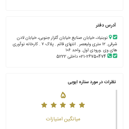
آدرس دفتر
نوبنیاد، خیابان صنایع خیابان گلزار جنوبی، خیابان لادن
شرقی. ۱۲ متری ولیعصر . انتهای قائم . پلاک ۷ . کارخانه نوآوری
های وی .ورودی اول. واحد ۱۰۶
021-26750474 داخلی 5222
نظرات در مورد ستاره ایوبی
5
میانگین امتیازات