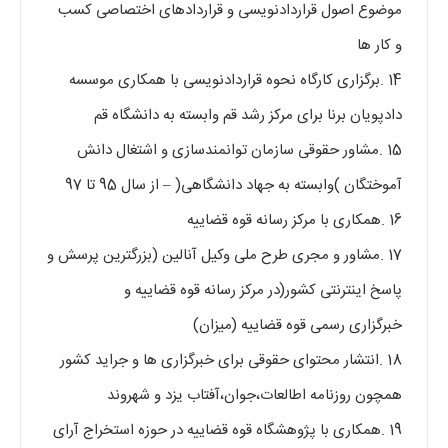
موضوع اصول قراردادنویسی و قراردادهای اختصاصی کسب
و کار ها
14 .برگزاری کارگاه نحوه قراردادنویسی با همکاری موسسه
دادپویان برنا برای مرکز رشد قم وابسته به دانشگاه قم
15 .مشاور حقوقی سازمان توانمندسازی و اشتغال دانش
آموختگان )وابسته به جهاد دانشگاهی( – از سال 95 تا 97
16 .همکاری با مرکز رسانه قوه قضاییه
17 .مشاور و مجری طرح ملی وکیل آنالین (بزرگترین پرسش و
پاسخ اینترنتی کشور(در مرکز رسانه قوه قضاییه و
خبرگزاری رسمی قوه قضاییه (میزان)
18 .انتشار محتوای حقوقی برای خبرگزاری ها و جراید کشور
همچون روزنامه اطالعات،جوان،آفتاب یزد و شهروند
19 .همکاری با پژوهشگاه قوه قضاییه در حوزه استخراج آرای