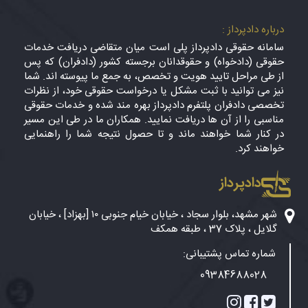
درباره دادپرداز :
سامانه حقوقی دادپرداز پلی است میان متقاضی دریافت خدمات
حقوقی (دادخواه) و حقوقدانان برجسته کشور (دادفران) که پس
از طی مراحل تایید هویت و تخصص، به جمع ما پیوسته اند. شما
نیز می توانید با ثبت مشکل یا درخواست حقوقی خود، از نظرات
تخصصی دادفران پلتفرم دادپرداز بهره مند شده و خدمات حقوقی
مناسبی را از آن ها دریافت نمایید. همکاران ما در طی این مسیر
در کنار شما خواهند ماند و تا حصول نتیجه شما را راهنمایی
خواهند کرد.
دادپرداز
شهر مشهد، بلوار سجاد ، خیابان خیام جنوبی ۱۰ [بهزاد] ، خیابان
گلایل ، پلاک 37 ، طبقه همکف
شماره تماس پشتیبانی:
09384688028