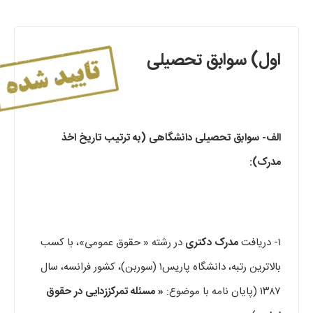
اول) سوابق تحصیلی
الف- سوابق تحصیلی دانشگاهی (به ترتیب تاریخ اخذ
مدرک):
۱- دریافت
مدرک دکتری
در رشته « حقوق عمومی»، با کسب
بالاترین رتبه، دانشگاه پاریس۱ (سوربن)، کشور فرانسه، سال
۱۳۸۷ (پایان نامه با موضوع:
« مسئله تمرکززدایی در حقوق