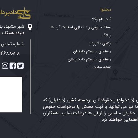
محتوا
دادپرداز
ثبت نام وکلا
بسته حقوقی راه اندازی استارت آپ ها
طبقه همکف
وبلاگ
وکلای دادپرداز
شماره تماس پ
راهنمای سیستم دادفران
84688028
راهنمای سیستم دادخواهان
نقشه سایت
دادخواه) و حقوقدانان برجسته کشور (دادفران) که
 نیز می توانید با ثبت مشکل یا درخواست حقوقی
حقوقی مناسبی را از آن ها دریافت نمایید. همکاران
اهنمایی خواهند کرد.