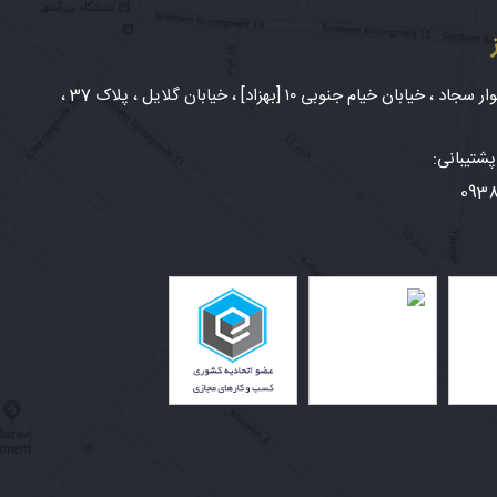
شهر مشهد، بلوار سجاد ، خیابان خیام جنوبی ۱۰ [بهزاد] ، خیابان گلایل ، پلاک 37 ،
شتیبانی:
093