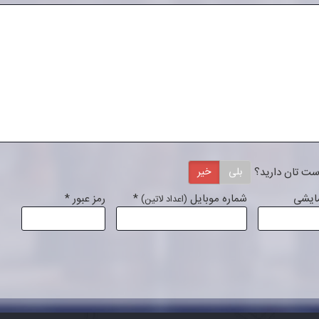
است تان دارید؟
بلی
خیر
مایشی
شماره موبایل
*
رمز عبور
*
(اعداد لاتین)