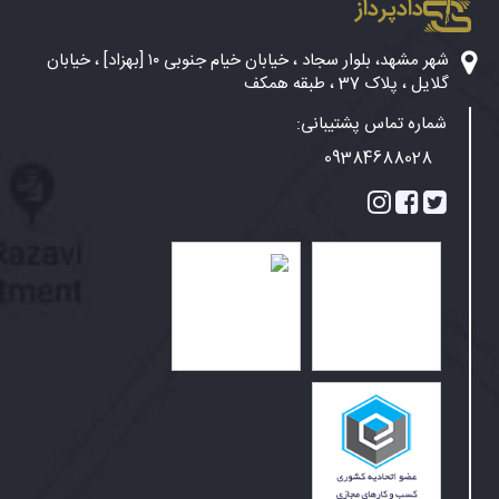
دادپرداز
شهر مشهد، بلوار سجاد ، خیابان خیام جنوبی ۱۰ [بهزاد] ، خیابان
گلایل ، پلاک 37 ، طبقه همکف
شماره تماس پشتیبانی:
09384688028