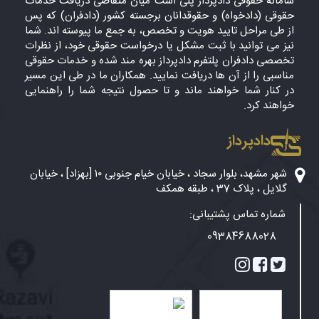
سامانه حقوقی دادپرداز پلی است میان متقاضی دریافت خدمات
حقوقی (دادخواه) و حقوقدانان برجسته کشور (دادفران) که پس
از طی مراحل تایید هویت و تخصص، به جمع ما پیوسته اند. شما
نیز می توانید با ثبت مشکل یا درخواست حقوقی خود، از نظرات
تخصصی دادفران پلتفرم دادپرداز بهره مند شده و خدمات حقوقی
مناسبی را از آن ها دریافت نمایید. همکاران ما در طی این مسیر
در کنار شما خواهند ماند و تا حصول نتیجه شما را راهنمایی
خواهند کرد.
دادپرداز
شهر مشهد، بلوار سجاد ، خیابان خیام جنوبی ۱۰ [بهزاد] ، خیابان
گلایل ، پلاک 37 ، طبقه همکف
شماره تماس پشتیبانی:
09384688028