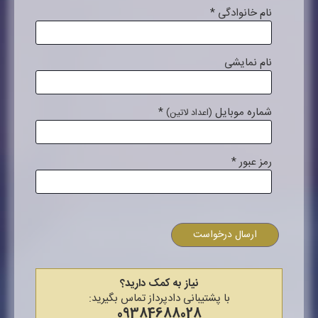
نام خانوادگی
*
نام نمایشی
شماره موبایل
*
(اعداد لاتین)
رمز عبور
*
ارسال درخواست
نیاز به کمک دارید؟
با پشتیبانی دادپرداز تماس بگیرید:
09384688028