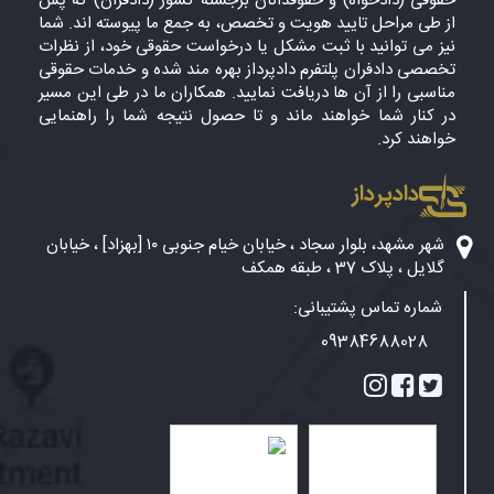
حقوقی (دادخواه) و حقوقدانان برجسته کشور (دادفران) که پس
از طی مراحل تایید هویت و تخصص، به جمع ما پیوسته اند. شما
نیز می توانید با ثبت مشکل یا درخواست حقوقی خود، از نظرات
تخصصی دادفران پلتفرم دادپرداز بهره مند شده و خدمات حقوقی
مناسبی را از آن ها دریافت نمایید. همکاران ما در طی این مسیر
در کنار شما خواهند ماند و تا حصول نتیجه شما را راهنمایی
خواهند کرد.
دادپرداز
شهر مشهد، بلوار سجاد ، خیابان خیام جنوبی ۱۰ [بهزاد] ، خیابان
گلایل ، پلاک 37 ، طبقه همکف
شماره تماس پشتیبانی:
09384688028