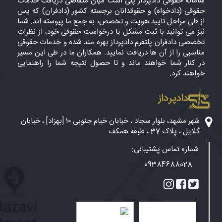
سامانه حقوقی دادپرداز پلی است میان متقاضی دریافت خدمات
حقوقی (دادخواه) و حقوقدانان برجسته کشور (دادفران) که پس
از طی مراحل تایید هویت و تخصص، به جمع ما پیوسته اند. شما
نیز می توانید با ثبت مشکل یا درخواست حقوقی خود، از نظرات
تخصصی دادفران پلتفرم دادپرداز بهره مند شده و خدمات حقوقی
مناسبی را از آن ها دریافت نمایید. همکاران ما در طی این مسیر
در کنار شما خواهند ماند و تا حصول نتیجه شما را راهنمایی
خواهند کرد.
دادپرداز
شهر مشهد، بلوار سجاد ، خیابان خیام جنوبی ۱۰ [بهزاد] ، خیابان
گلایل ، پلاک 37 ، طبقه همکف
شماره تماس پشتیبانی:
09384688028