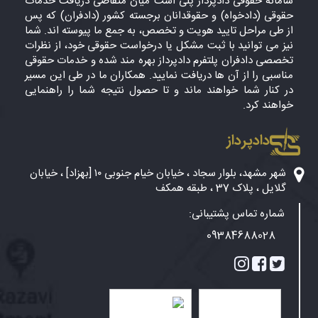
سامانه حقوقی دادپرداز پلی است میان متقاضی دریافت خدمات
حقوقی (دادخواه) و حقوقدانان برجسته کشور (دادفران) که پس
از طی مراحل تایید هویت و تخصص، به جمع ما پیوسته اند. شما
نیز می توانید با ثبت مشکل یا درخواست حقوقی خود، از نظرات
تخصصی دادفران پلتفرم دادپرداز بهره مند شده و خدمات حقوقی
مناسبی را از آن ها دریافت نمایید. همکاران ما در طی این مسیر
در کنار شما خواهند ماند و تا حصول نتیجه شما را راهنمایی
خواهند کرد.
دادپرداز
شهر مشهد، بلوار سجاد ، خیابان خیام جنوبی ۱۰ [بهزاد] ، خیابان
گلایل ، پلاک 37 ، طبقه همکف
شماره تماس پشتیبانی:
09384688028