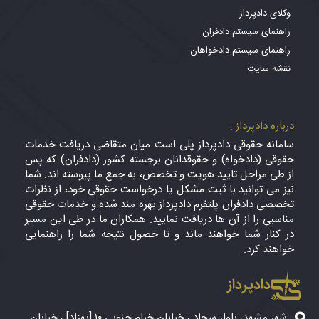
وکلای دادپرداز
راهنمای سیستم دادفران
راهنمای سیستم دادخواهان
نقشه سایت
درباره دادپرداز :
سامانه حقوقی دادپرداز پلی است میان متقاضی دریافت خدمات
حقوقی (دادخواه) و حقوقدانان برجسته کشور (دادفران) که پس
از طی مراحل تایید هویت و تخصص، به جمع ما پیوسته اند. شما
نیز می توانید با ثبت مشکل یا درخواست حقوقی خود، از نظرات
تخصصی دادفران پلتفرم دادپرداز بهره مند شده و خدمات حقوقی
مناسبی را از آن ها دریافت نمایید. همکاران ما در طی این مسیر
در کنار شما خواهند ماند و تا حصول نتیجه شما را راهنمایی
خواهند کرد.
دادپرداز
شهر مشهد، بلوار سجاد ، خیابان خیام جنوبی ۱۰ [بهزاد] ، خیابان