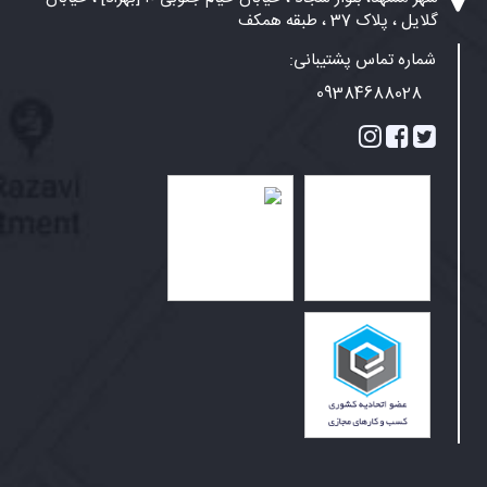
گلایل ، پلاک 37 ، طبقه همکف
شماره تماس پشتیبانی:
09384688028