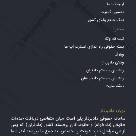
ارتباط با ما
تضمین کیفیت
بانک جامع وکلای کشور
محتوا
ثبت نام وکلا
بسته حقوقی راه اندازی استارت آپ ها
وبلاگ
وکلای دادپرداز
راهنمای سیستم دادفران
راهنمای سیستم دادخواهان
نقشه سایت
درباره دادپرداز :
سامانه حقوقی دادپرداز پلی است میان متقاضی دریافت خدمات
حقوقی (دادخواه) و حقوقدانان برجسته کشور (دادفران) که پس
از طی مراحل تایید هویت و تخصص، به جمع ما پیوسته اند. شما