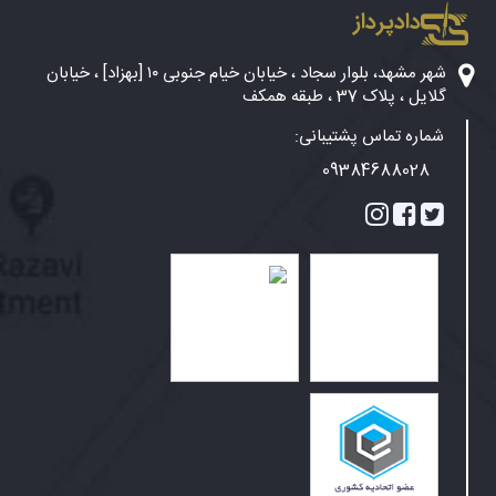
دادپرداز
شهر مشهد، بلوار سجاد ، خیابان خیام جنوبی ۱۰ [بهزاد] ، خیابان
گلایل ، پلاک 37 ، طبقه همکف
شماره تماس پشتیبانی:
09384688028