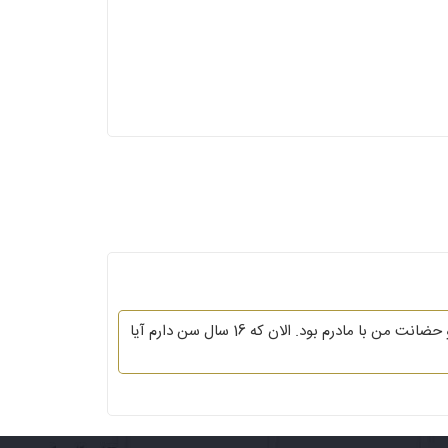
با سلام و عرض خسته نباشید خدمت وکلای محترم سایت. زمانی که من(دختر هستم) بچه 5 ساله بودم پدر مادرم از هم جدا شدن و حضانت من با مادرم بود. الان که 16 سال سن دارم آیا