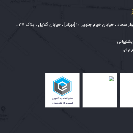
شهر مشهد، بلوار سجاد ، خیابان خیام جنوبی ۱۰ [بهزاد] ، خیابان گلایل ، پلاک 37 ،
شتیبانی:
093