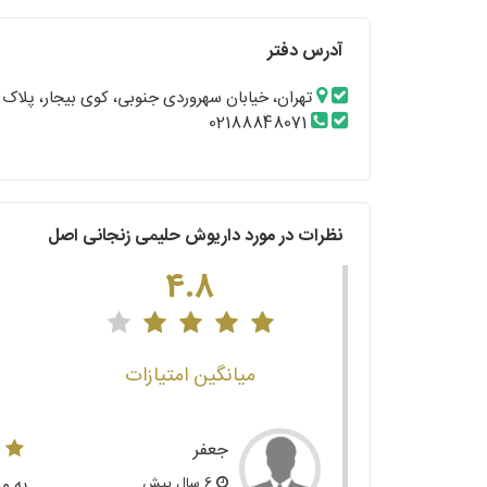
آدرس دفتر
تهران، خیابان سهروردی جنوبی، کوی بیجار، پلاک 10
02188848071
نظرات در مورد داریوش حلیمی زنجانی اصل
4.8
میانگین امتیازات
جعفر
6 سال پیش
یه مد