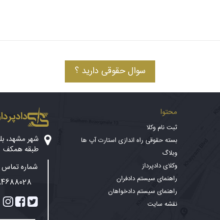
سوال حقوقی دارید ؟
محتوا
دادپرداز
ثبت نام وکلا
بسته حقوقی راه اندازی استارت آپ ها
طبقه همکف
وبلاگ
وکلای دادپرداز
شماره تماس پ
راهنمای سیستم دادفران
84688028
راهنمای سیستم دادخواهان
نقشه سایت