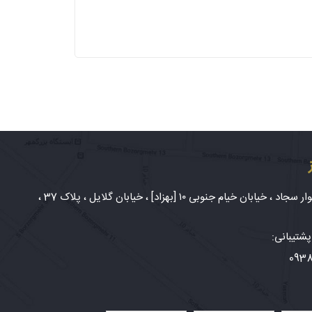
شهر مشهد، بلوار سجاد ، خیابان خیام جنوبی ۱۰ [بهزاد] ، خیابان گلایل ، پلاک 37 ،
شتیبانی:
093