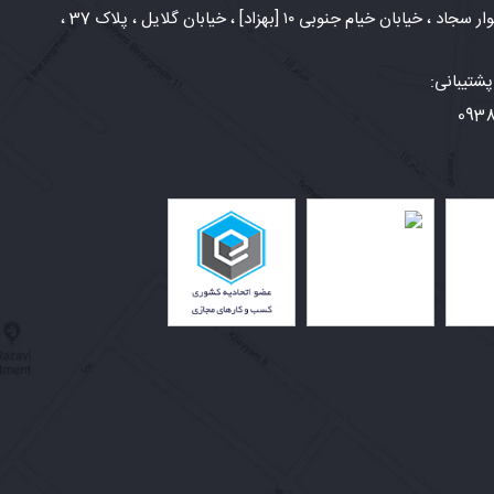
شهر مشهد، بلوار سجاد ، خیابان خیام جنوبی ۱۰ [بهزاد] ، خیابان گلایل ، پلاک 37 ،
شتیبانی:
093