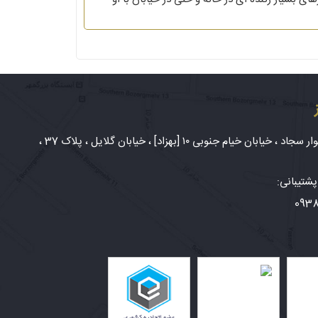
شهر مشهد، بلوار سجاد ، خیابان خیام جنوبی ۱۰ [بهزاد] ، خیابان گلایل ، پلاک 37 ،
شتیبانی:
093