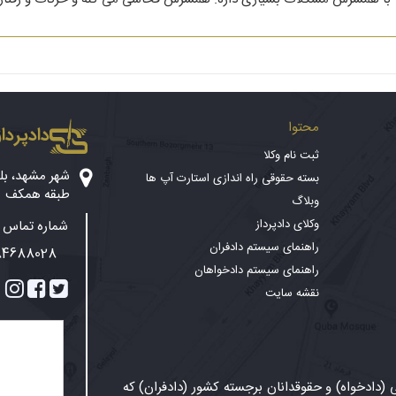
محتوا
دادپرداز
ثبت نام وکلا
بسته حقوقی راه اندازی استارت آپ ها
طبقه همکف
وبلاگ
وکلای دادپرداز
شماره تماس پ
راهنمای سیستم دادفران
84688028
راهنمای سیستم دادخواهان
نقشه سایت
دادخواه) و حقوقدانان برجسته کشور (دادفران) که