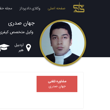
صفحه اصلی
وکلای دادپرداز
مجله حق
جهان صدری
وکیل متخصص کیفری 
اردبیل
هیر
مشاوره تلفنی
جهان صدری