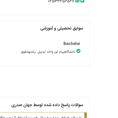
04533456567
سوابق تحصیلی و آموزشی
Bachelor
دانشگاهپیام نور واحد اردبیل
،رشتهحقوق
سوالات پاسخ داده شده توسط جهان صدری
با سلام خواهر بنده سه سال هست ازدواج کرده و حالا