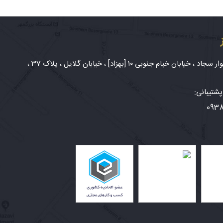
شهر مشهد، بلوار سجاد ، خیابان خیام جنوبی ۱۰ [بهزاد] ، خیابان گلایل ، پلاک 37 ،
شتیبانی:
093