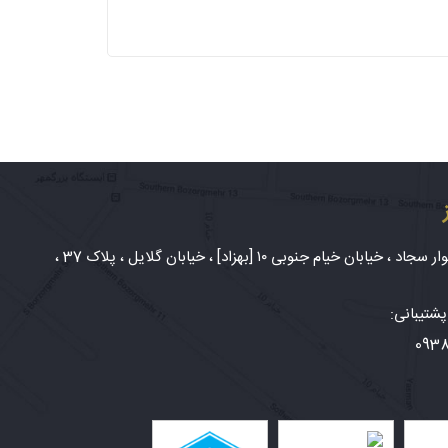
شهر مشهد، بلوار سجاد ، خیابان خیام جنوبی ۱۰ [بهزاد] ، خیابان گلایل ، پلاک 37 ،
شتیبانی:
093