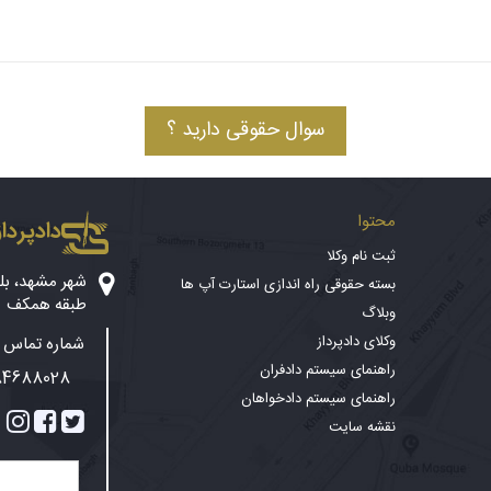
سوال حقوقی دارید ؟
محتوا
دادپرداز
ثبت نام وکلا
بسته حقوقی راه اندازی استارت آپ ها
طبقه همکف
وبلاگ
وکلای دادپرداز
شماره تماس پ
راهنمای سیستم دادفران
84688028
راهنمای سیستم دادخواهان
نقشه سایت