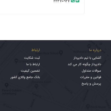
22470927
درباره ما
ارتباط
آشنایی با تیم دادپرداز
ثبت شکایت
دادپرداز چگونه کار می کند
ارتباط با ما
سوالات متداول
تضمین کیفیت
قوانین و مقررات
بانک جامع وکلای کشور
پرسش و پاسخ