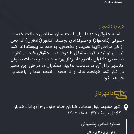
نقشه سایت
درباره دادپرداز :
سامانه حقوقی دادپرداز پلی است میان متقاضی دریافت خدمات
حقوقی (دادخواه) و حقوقدانان برجسته کشور (دادفران) که پس
از طی مراحل تایید هویت و تخصص، به جمع ما پیوسته اند. شما
نیز می توانید با ثبت مشکل یا درخواست حقوقی خود، از نظرات
تخصصی دادفران پلتفرم دادپرداز بهره مند شده و خدمات حقوقی
مناسبی را از آن ها دریافت نمایید. همکاران ما در طی این مسیر
در کنار شما خواهند ماند و تا حصول نتیجه شما را راهنمایی
خواهند کرد.
دادپرداز
شهر مشهد، بلوار سجاد ، خیابان خیام جنوبی ۱۰ [بهزاد] ، خیابان
گلایل ، پلاک 37 ، طبقه همکف
شماره تماس پشتیبانی:
09384688028