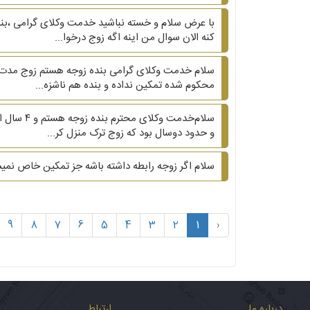
کنه الان سوال من اینه اگه زوج درخوا...
محکوم شده تمکین نداده و بنده هم ناشزه...
سلام‌خدم
و حدود دوسال بود که زوج ترک منزل کر...
سلام اگر زوجه رابطه داشته باشه جز تمکین خاص نمیشو
9
8
7
6
5
4
3
2
1
‹
درباره ما
ارتباط