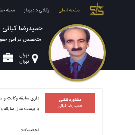
صفحه اصلی
وکلای دادپرداز
مجله حق
حمیدرضا کیائی
متخصص در امور حقوق
تهران
تهران
داری سابقه وکالت و م
مشاوره تلفنی
حمیدرضا کیائی
با بیست سال سابقه وک
تحصیلات: