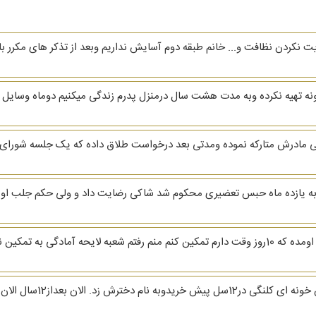
ت نکردن نظافت و... خانم طبقه دوم آسایش نداریم وبعد از تذکر های مکرر ب
خونه تهیه نکرده وبه مدت هشت سال درمنزل پدرم زندگی میکنیم دوماه وسایل 
مادرش متارکه نموده ومدتی بعد درخواست طلاق داده که یک جلسه شورای ح
 یازده ماه حبس تعضیری محکوم شد شاکی رضایت داد و ولی حکم جلب اومد 
همسرم حکم تمکین بنده رو گرفتن و برای من اجراییه اومده که 10روز وقت دارم تمکین کنم منم رفتم شعب
سلام داشتم خواهشمندم راهنم