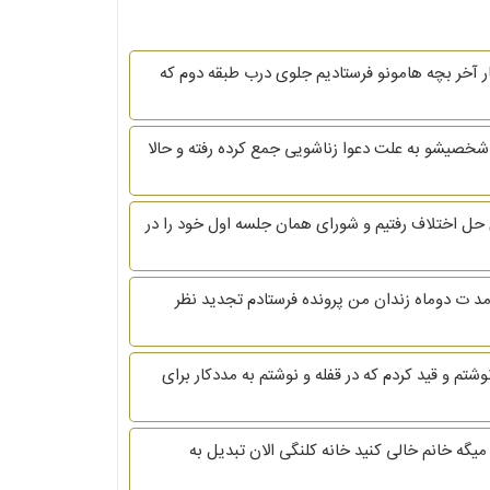
ار آخر بچه هامونو فرستادیم جلوی درب طبقه دوم که
شخصیشو به علت دعوا زناشویی جمع کرده رفته و حالا
ل اختلاف رفتیم و شورای همان جلسه اول خود را در
ت دوماه زندان من پرونده فرستادم تجدید نظر
ه لایحه آمادگی به تمکین نوشتم و قید کردم که در قفله و نوشتم به مددکار برای
ایی کنین مادرخانم من خونه ای کلنگی در12سل پیش خریدوبه نام دخترش زد. الان بعداز12سال الان میگه خانم خالی کنید خانه کلنگی الان تبدیل به