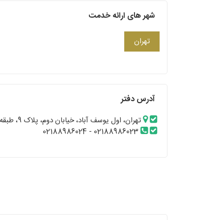
شهر های ارائه خدمت
تهران
آدرس دفتر
تهران، اول یوسف آباد، خیابان دوم، پلاک 9، طبقه ۲، واحد ۶
02188986023 - 02188986024