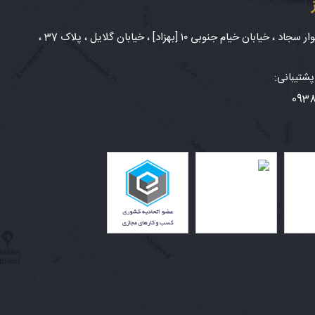
شهر مشهد، بلوار سجاد ، خیابان خیام جنوبی ۱۰ [بهزاد] ، خیابان گلایل ، پلاک 37 ،
شتیبانی:
093