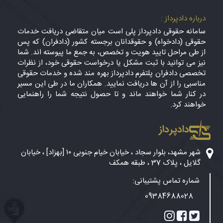
درباره دادپرداز :
سامانه حقوقی دادپرداز پلی است میان متقاضی دریافت خدمات
حقوقی (دادخواه) و حقوقدانان برجسته کشور (دادفران) که پس
از طی مراحل تایید هویت و تخصص، به جمع ما پیوسته اند. شما
نیز می توانید با ثبت مشکل یا درخواست حقوقی خود، از نظرات
تخصصی دادفران پلتفرم دادپرداز بهره مند شده و خدمات حقوقی
مناسبی را از آن ها دریافت نمایید. همکاران ما در طی این مسیر
در کنار شما خواهند ماند و تا حصول نتیجه شما را راهنمایی
خواهند کرد.
دادپرداز
شهر مشهد، بلوار سجاد ، خیابان خیام جنوبی ۱۰ [بهزاد] ، خیابان
گلایل ، پلاک 37 ، طبقه همکف
شماره تماس پشتیبانی:
09384688028