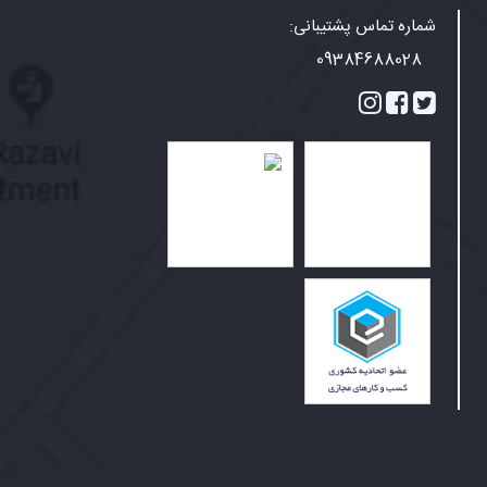
شماره تماس پشتیبانی:
09384688028