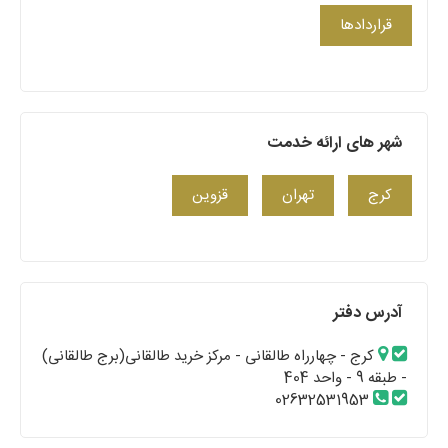
قراردادها
شهر های ارائه خدمت
کرج
تهران
قزوین
آدرس دفتر
کرج - چهارراه طالقانی - مرکز خرید طالقانی(برج طالقانی)
- طبقه 9 - واحد 404
02632531953