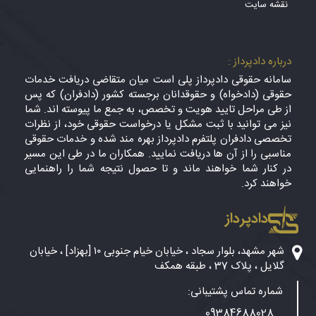
نقشه سایت
درباره دادپرداز :
سامانه حقوقی دادپرداز پلی است میان متقاضی دریافت خدمات
حقوقی (دادخواه) و حقوقدانان برجسته کشور (دادفران) که پس
از طی مراحل تایید هویت و تخصص، به جمع ما پیوسته اند. شما
نیز می توانید با ثبت مشکل یا درخواست حقوقی خود، از نظرات
تخصصی دادفران پلتفرم دادپرداز بهره مند شده و خدمات حقوقی
مناسبی را از آن ها دریافت نمایید. همکاران ما در طی این مسیر
در کنار شما خواهند ماند و تا حصول نتیجه شما را راهنمایی
خواهند کرد.
دادپرداز
شهر مشهد، بلوار سجاد ، خیابان خیام جنوبی ۱۰ [بهزاد] ، خیابان
گلایل ، پلاک 37 ، طبقه همکف
شماره تماس پشتیبانی:
09384688028