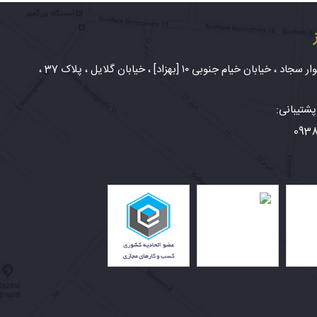
شهر مشهد، بلوار سجاد ، خیابان خیام جنوبی ۱۰ [بهزاد] ، خیابان گلایل ، پلاک 37 ،
شتیبانی:
093