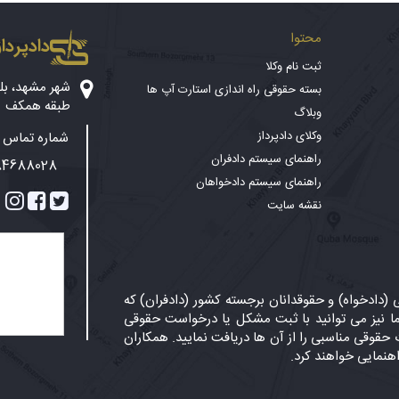
محتوا
دادپرداز
ثبت نام وکلا
بسته حقوقی راه اندازی استارت آپ ها
طبقه همکف
وبلاگ
وکلای دادپرداز
شماره تماس پ
راهنمای سیستم دادفران
84688028
راهنمای سیستم دادخواهان
نقشه سایت
دادخواه) و حقوقدانان برجسته کشور (دادفران) که
 نیز می توانید با ثبت مشکل یا درخواست حقوقی
حقوقی مناسبی را از آن ها دریافت نمایید. همکاران
اهنمایی خواهند کرد.