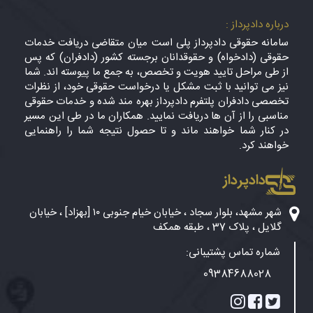
درباره دادپرداز :
سامانه حقوقی دادپرداز پلی است میان متقاضی دریافت خدمات
حقوقی (دادخواه) و حقوقدانان برجسته کشور (دادفران) که پس
از طی مراحل تایید هویت و تخصص، به جمع ما پیوسته اند. شما
نیز می توانید با ثبت مشکل یا درخواست حقوقی خود، از نظرات
تخصصی دادفران پلتفرم دادپرداز بهره مند شده و خدمات حقوقی
مناسبی را از آن ها دریافت نمایید. همکاران ما در طی این مسیر
در کنار شما خواهند ماند و تا حصول نتیجه شما را راهنمایی
خواهند کرد.
دادپرداز
شهر مشهد، بلوار سجاد ، خیابان خیام جنوبی ۱۰ [بهزاد] ، خیابان
گلایل ، پلاک 37 ، طبقه همکف
شماره تماس پشتیبانی:
09384688028