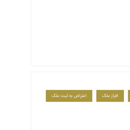
افراز ملک
اعتراض به ثبت ملک