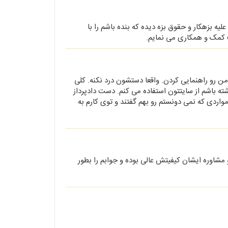
 بزهکار و حقوق بزه دیده که بنده باشم را با
ت کمک و همکاری می نمایم.
 رو راهنمایی کردن. واقعا دستشون درد نکنه. کلی
اشته باشم از سایتتون استفاده می کنم. دست دادپرداز
مواردی که نمی دونستم رو بهم گفتند و توی کارم به
خانم ویدا نجفی مشاوره تلفنی داشتم در مورد ترک انفاق در تاریخ 10/3/1399 و مشاوره ایشان کیفیتش عالی بوده و جوابم را بطور