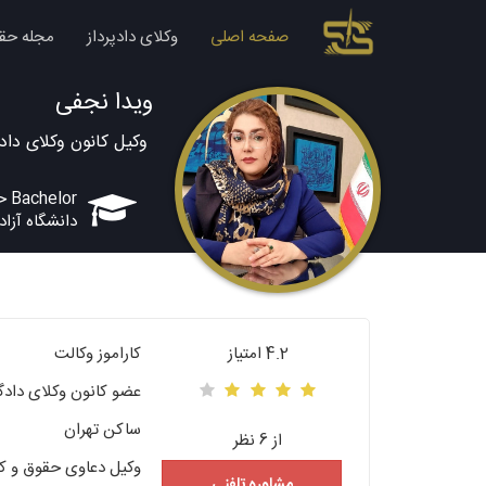
صفحه اصلی
وکلای دادپرداز
مجله حق
ویدا نجفی
وکیل کانون وکلای داد
Bachelor حقوق
دانشگاه آزاد
4.2 امتیاز
کاراموز وکالت
عضو کانون وکلای دادگ
ساکن تهران
از 6 نظر
وکیل دعاوی حقوق و ک
مشاوره تلفنی