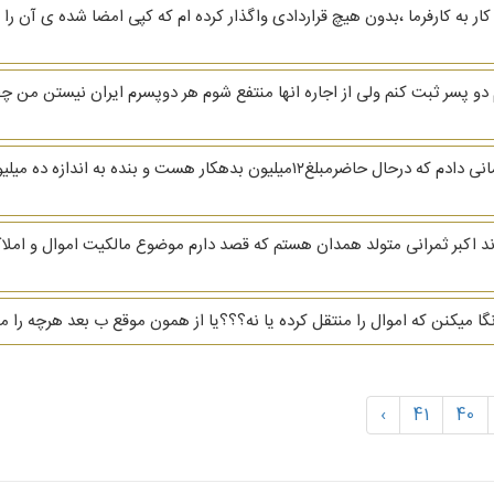
ی با ذکر حسن انجام کار به کارفرما ،بدون هیچ قراردادی واگذار کرده ام که کپی امضا شده ی 
م دو پسر ثبت کنم ولی از اجاره انها منتفع شوم هر دوپسرم ایران نیستن من چطو
با سلام وخداقوت به شخصی در گلشهر کرج پوشاک امانی دادم که درحال حاضرمبلغ۱۲م
رزند اکبر ثمرانی متولد همدان هستم که قصد دارم موضوع مالکیت اموال و املاک 
و نگا میکنن که اموال را منتقل کرده یا نه؟؟؟یا از همون موقع ب بعد هرچه را
›
41
40