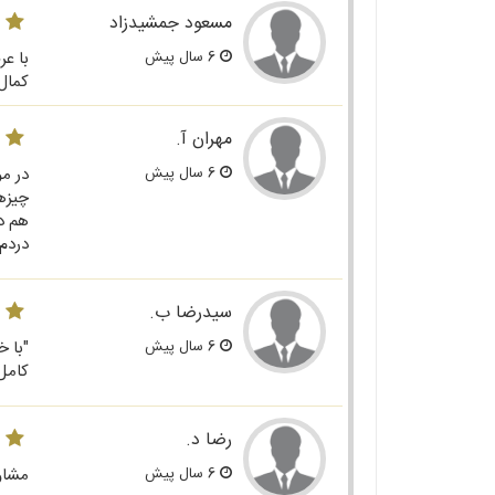
مسعود جمشیدزاد
6 سال پیش
با ع
کمال
مهران آ.
6 سال پیش
در م
چیزها
هم در
دردم
سیدرضا ب.
6 سال پیش
کامل
رضا د.
6 سال پیش
مشاور