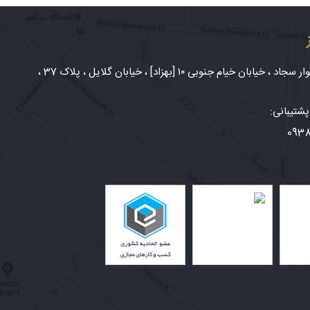
شهر مشهد، بلوار سجاد ، خیابان خیام جنوبی ۱۰ [بهزاد] ، خیابان گلایل ، پلاک 37 ،
شتیبانی:
093