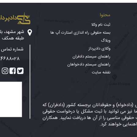
محتوا
دادپرداز
ثبت نام وکلا
بسته حقوقی راه اندازی استارت آپ ها
طبقه همکف
وبلاگ
وکلای دادپرداز
شماره تماس پ
راهنمای سیستم دادفران
84688028
راهنمای سیستم دادخواهان
نقشه سایت
دادخواه) و حقوقدانان برجسته کشور (دادفران) که
 نیز می توانید با ثبت مشکل یا درخواست حقوقی
حقوقی مناسبی را از آن ها دریافت نمایید. همکاران
اهنمایی خواهند کرد.