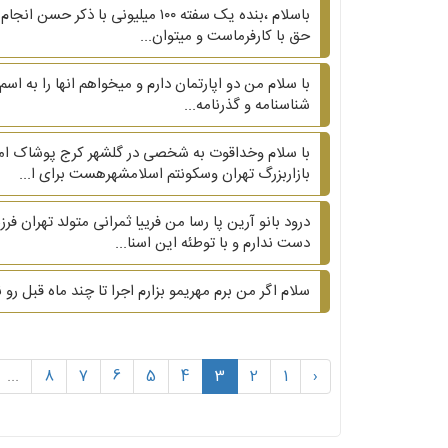
باسلام ،بنده یک سفته ۱۰۰ میلیون
حق با کارفرماست و میتوان...
با سلام من دو اپارتمان دارم و میخواهم انها را به اس
شناسنامه و گذرنامه...
بازاربزرگ تهران وسکونتم اسلامشهرهست برای ا...
درود بانو آرین پا رسا من فرییا ثمرانی متولد تهران ف
دست ندارم و با توطئه این اسنا...
سلام اگر من برم مهریمو بزارم اجرا تا چند ماه قبل ر
...
8
7
6
5
4
3
2
1
‹