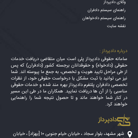
وکلای دادپرداز
راهنمای سیستم دادفران
راهنمای سیستم دادخواهان
نقشه سایت
درباره دادپرداز :
سامانه حقوقی دادپرداز پلی است میان متقاضی دریافت خدمات
حقوقی (دادخواه) و حقوقدانان برجسته کشور (دادفران) که پس
از طی مراحل تایید هویت و تخصص، به جمع ما پیوسته اند. شما
نیز می توانید با ثبت مشکل یا درخواست حقوقی خود، از نظرات
تخصصی دادفران پلتفرم دادپرداز بهره مند شده و خدمات حقوقی
مناسبی را از آن ها دریافت نمایید. همکاران ما در طی این مسیر
در کنار شما خواهند ماند و تا حصول نتیجه شما را راهنمایی
خواهند کرد.
دادپرداز
شهر مشهد، بلوار سجاد ، خیابان خیام جنوبی ۱۰ [بهزاد] ، خیابان