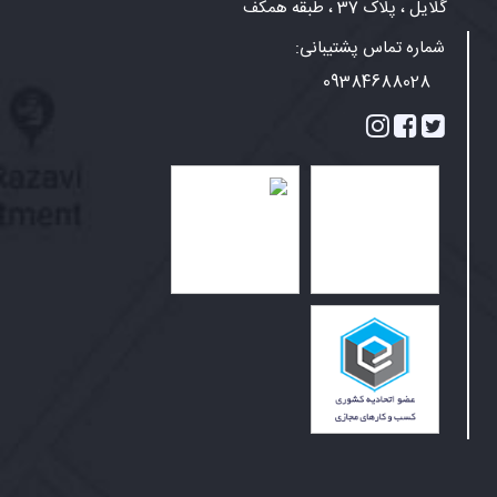
گلایل ، پلاک 37 ، طبقه همکف
شماره تماس پشتیبانی:
09384688028