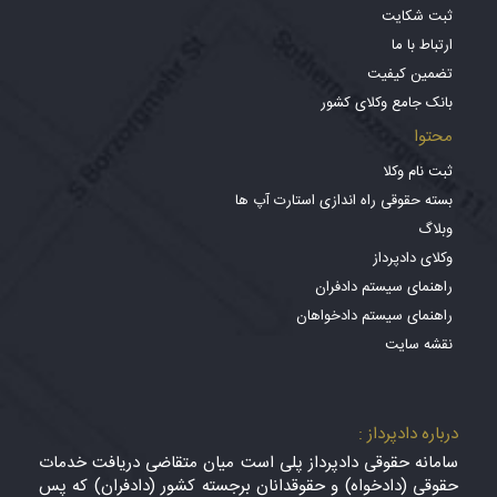
ثبت شکایت
ارتباط با ما
تضمین کیفیت
بانک جامع وکلای کشور
محتوا
ثبت نام وکلا
بسته حقوقی راه اندازی استارت آپ ها
وبلاگ
وکلای دادپرداز
راهنمای سیستم دادفران
راهنمای سیستم دادخواهان
نقشه سایت
درباره دادپرداز :
سامانه حقوقی دادپرداز پلی است میان متقاضی دریافت خدمات
حقوقی (دادخواه) و حقوقدانان برجسته کشور (دادفران) که پس