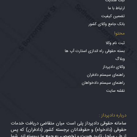
ثبت شکایت
ارتباط با ما
تضمین کیفیت
بانک جامع وکلای کشور
محتوا
ثبت نام وکلا
بسته حقوقی راه اندازی استارت آپ ها
وبلاگ
وکلای دادپرداز
راهنمای سیستم دادفران
راهنمای سیستم دادخواهان
نقشه سایت
درباره دادپرداز :
سامانه حقوقی دادپرداز پلی است میان متقاضی دریافت خدمات
حقوقی (دادخواه) و حقوقدانان برجسته کشور (دادفران) که پس
از طی مراحل تایید هویت و تخصص، به جمع ما پیوسته اند. شما