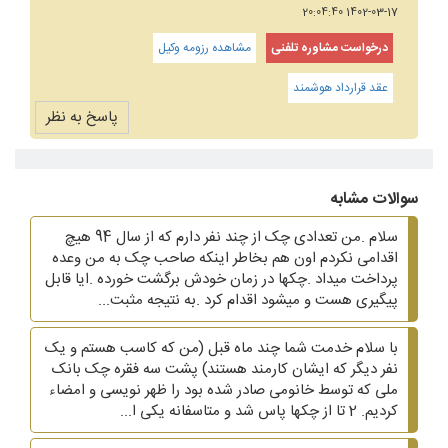
1402-03-17 20:04:40
درخواست مشاوره تلفنی
مشاهده رزومه وکیل
عقد قرارداد هوشمند
پاسخ به نظر
سوالات مشابه
سلام .من تعدادی چک از چند نفر دارم که از سال 94 هیچ
اقدامی نکردم اون هم بخاطر اینکه صاحب چک به من وعده
پرداخت میداد .چکها در زمان خودش برگشت خورده .ایا قابل
پیگیری هست و میشود اقدام کرد .به نتیجه مثبت...
با سلام خدمت شما چند ماه قبل (من که کاسب هستم و یک
نفر دیگر که ایشان کارمند هستند) پشت سه فقره چک بانک
ملی که توسط خانومی صادر شده بود را ظهر نویسی و امضاء
کردیم. 2 تا از چکها پاس شد و متاسفانه یکی ا...