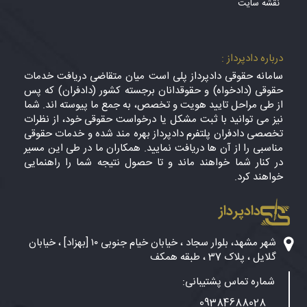
نقشه سایت
درباره دادپرداز :
سامانه حقوقی دادپرداز پلی است میان متقاضی دریافت خدمات
حقوقی (دادخواه) و حقوقدانان برجسته کشور (دادفران) که پس
از طی مراحل تایید هویت و تخصص، به جمع ما پیوسته اند. شما
نیز می توانید با ثبت مشکل یا درخواست حقوقی خود، از نظرات
تخصصی دادفران پلتفرم دادپرداز بهره مند شده و خدمات حقوقی
مناسبی را از آن ها دریافت نمایید. همکاران ما در طی این مسیر
در کنار شما خواهند ماند و تا حصول نتیجه شما را راهنمایی
خواهند کرد.
دادپرداز
شهر مشهد، بلوار سجاد ، خیابان خیام جنوبی ۱۰ [بهزاد] ، خیابان
گلایل ، پلاک 37 ، طبقه همکف
شماره تماس پشتیبانی:
09384688028