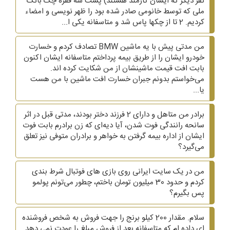
نفر دیگر که ایشان کارمند هستند) پشت سه فقره چک بانک
ملی که توسط خانومی صادر شده بود را ظهر نویسی و امضاء
کردیم. 2 تا از چکها پاس شد و متاسفانه یکی ا...
من مدتی پیش با یه ماشین BMW تصادف کردم و خسارت
خودرو ایشان را از طریق بیمه پرداختم متاسفانه ایشان اکنون
بابت افت قیمت ماشینشان از من شکایت کرده اند.
می‌خواستم بدونم جبران خسارت افت ماشین با من هست
یا...
برادر من متاهل و دارای 2 فرزند دختر بودند، مدتی قبل در اثر
سانحه رانندگی فوت شدن، آیا دیه‌ای که زن برادرم بابت فوت
ایشان از اداره بیمه گرفتن به خواهر و برادران متوفی نیز تعلق
می‌گیرد؟
من در یک سایت ایرانی روی بازی های فوتبال شرط بندی
کردم و حدود 30 میلیون تومان باختم، چطور می‌تونم پولمو
پس بگیرم؟
سلام. مقدار 200 کیلو برنج را جهت فروش به شخص فروشنده
ای داده ام که متاسفانه بعد از فروش مبلغ را عودت نمی دهد.