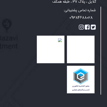
گلایل ، پلاک 37 ، طبقه همکف
شماره تماس پشتیبانی:
09384688028