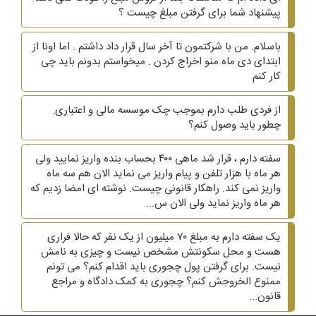
پیشنهاد شما برای گرفتن مبلغ چیست ؟
باسلام. من با شرکتمون تا آخر سال قرار داد داشتم . اما اونا از
ابتدای دی ماه منو اخراج کردن . میخواستم بدونم باید چی
کار کنم
از فردی طلب دارم بموجب چک موسسه مالی و اعتباری.
چطور باید وصول کنم؟
سفته دارم ، قرار شد ماهی ۴۰۰ بحساب بنده واریز نمایید ولی
هر ماه با هزار تلفن و پیام واریز می نماید الان هم سه ماه
واریز نمی کند. راهکار قانونی چیست. نوشته ای امضا زدیم که
هر ماه واریز نماید ولی الان س...
یک سفته دارم به مبلغ ۷۰ میلیون از یک نفر که حالا فراری
هست و محل سکونتش مشخص نیست و چیزی به نامش
نیست. برای گرفتن پول چجوری باید اقدام کنم؟ می تونم
ممنوع الخروجش کنم؟ چجوری به کمک دادگاه و مراجع
قانون...