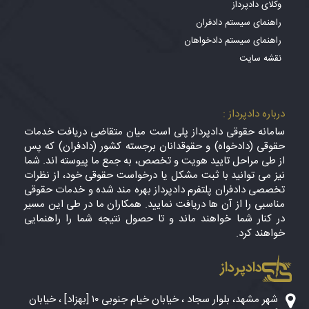
وکلای دادپرداز
راهنمای سیستم دادفران
راهنمای سیستم دادخواهان
نقشه سایت
درباره دادپرداز :
سامانه حقوقی دادپرداز پلی است میان متقاضی دریافت خدمات
حقوقی (دادخواه) و حقوقدانان برجسته کشور (دادفران) که پس
از طی مراحل تایید هویت و تخصص، به جمع ما پیوسته اند. شما
نیز می توانید با ثبت مشکل یا درخواست حقوقی خود، از نظرات
تخصصی دادفران پلتفرم دادپرداز بهره مند شده و خدمات حقوقی
مناسبی را از آن ها دریافت نمایید. همکاران ما در طی این مسیر
در کنار شما خواهند ماند و تا حصول نتیجه شما را راهنمایی
خواهند کرد.
دادپرداز
شهر مشهد، بلوار سجاد ، خیابان خیام جنوبی ۱۰ [بهزاد] ، خیابان