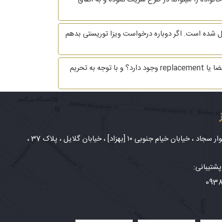
ل شده است. اگر دوباره درخواست ویزا توریستی بدهم
سلام وقتتون به خیر، درباره ی انتقال شرکت استارت آپ به کشور استونی سوال داشتم، آیا بعد از ثبت نام در سایت امکان تعویض اعضا یا replacement وجود دارد؟ و با توجه به تحریم
شهر مشهد، بلوار سجاد ، خیابان خیام جنوبی ۱۰ [بهزاد] ، خیابان گلایل ، پلاک 37 ،
شتیبانی:
093