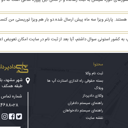
ستند. پارتنر ویزا سه ماه پیش ارسال شده.دو بار هم ویزا توریستی من کنس
محتوا
دادپرداز
ثبت نام وکلا
بسته حقوقی راه اندازی استارت آپ ها
طبقه همکف
وبلاگ
وکلای دادپرداز
شماره تماس پ
راهنمای سیستم دادفران
84688028
راهنمای سیستم دادخواهان
نقشه سایت